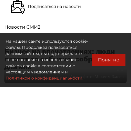
Подписаться на новости
Новости СМИ2
На нашем сайте используются cookie-
файлы. Продолжая пользоваться
Бизнес на впечатлениях: люди
данным сайтом, вы подтверждаете
платят за событие, собранное
Понятно
свое согласие на использование
для них
файлов cookie в соответствии с
настоящим уведомлением и
Автор фото:
Максим Змеев
Политикой о конфиденциальности.
04 августа 2026
15:51
4164
Читайте нас в мессенджере Max
dp.ru
Все материалы автора