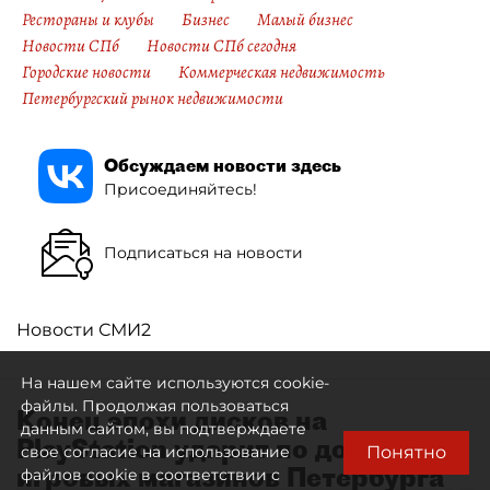
Рестораны и клубы
Бизнес
Малый бизнес
Новости СПб
Новости СПб сегодня
Городские новости
Коммерческая недвижимость
Петербургский рынок недвижимости
Обсуждаем новости здесь
Присоединяйтесь!
Подписаться на новости
Новости СМИ2
На нашем сайте используются cookie-
файлы. Продолжая пользоваться
Конец эпохи дисков на
данным сайтом, вы подтверждаете
PlayStation ударит по доходам
Понятно
свое согласие на использование
игровых магазинов Петербурга
файлов cookie в соответствии с