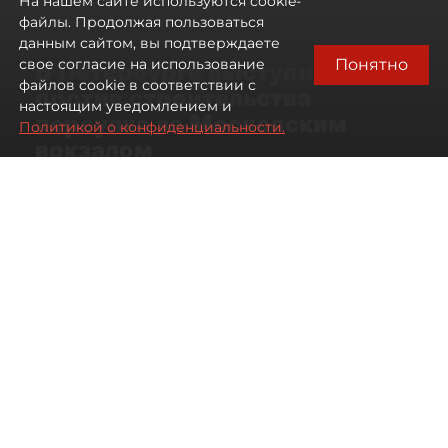
На нашем сайте используются cookie-
файлы. Продолжая пользоваться
данным сайтом, вы подтверждаете
Понятно
свое согласие на использование
В Петербурге выступили
файлов cookie в соответствии с
против строительства
настоящим уведомлением и
переулка за Московским
Политикой о конфиденциальности.
вокзалом
06 августа 2026
13:56
44
Читайте нас в мессенджере Max
Дарья Кильцова
Все материалы автора
ЖК "Царская
Автор фото:
Михаил Тихонов /
столица"
"ДП"
В Петербурге завершились общественные