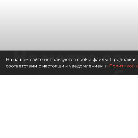
Не метро еди
На нашем сайте используются cookie-файлы. Продолжая 
соответствии с настоящим уведомлением и
Политикой 
транспорт бу
жителей нов
Петербурга
Развитие метро в Петербурге отстал