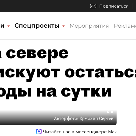
Подписаться
ки
Спецпроекты
Мероприятия
Реклам
а севере
искуют остатьс
оды на сутки
Автор фото:
Ермохин Сергей
Читайте нас в мессенджере Max