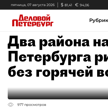
$
€
пятница, 07 августа 2026
81,41
94,06
Рубри
Два района н
Петербурга р
без горячей в
977
просмотров