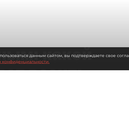
ным: какой
пользоваться данным сайтом, вы подтверждаете свое согла
о конфиденциальности.
дет возить
ых районов
о от темпов застройки окраин