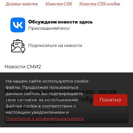
Деловые новости
Новости СПб
Новости СПб сегодня
Обсуждаем новости здесь
Присоединяйтесь!
Подписаться на новости
Новости СМИ2
На нашем сайте используются cookie-
файлы. Продолжая пользоваться
Бизнес на впечатлениях: люди
данным сайтом, вы подтверждаете
платят за событие, собранное
Понятно
свое согласие на использование
для них
файлов cookie в соответствии с
настоящим уведомлением и
Автор фото:
Максим Змеев
Политикой о конфиденциальности.
04 августа 2026
15:51
2918