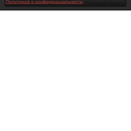
Автор фото:
Максим Змеев
Политикой о конфиденциальности.
04 августа 2026
15:51
3251
Читайте нас в мессенджере Max
dp.ru
Все материалы автора
Летний календарь событий
обогатился во многих регионах.
Сегмент сегодня привлекателен как
для культурных институтов, так и для
бизнеса из "непрофильных" сфер.
Каким должен быть современный
фестиваль, чтобы оставаться
востребованным в условиях высокой
конкуренции, а также почему зритель
стал требовательнее и как