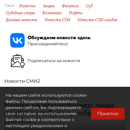
Новость
Акции
Финансы
Суд
Тэги:
Судебные споры
Компании
Нефть
Деловые новости
Новости СПб
Новости СПб сегодня
Обсуждаем новости здесь
Присоединяйтесь!
Подписаться на новости
Новости СМИ2
На нашем сайте используются cookie-
файлы. Продолжая пользоваться
Бизнес на впечатлениях: люди
данным сайтом, вы подтверждаете
платят за событие, собранное
Понятно
свое согласие на использование
для них
файлов cookie в соответствии с
настоящим уведомлением и