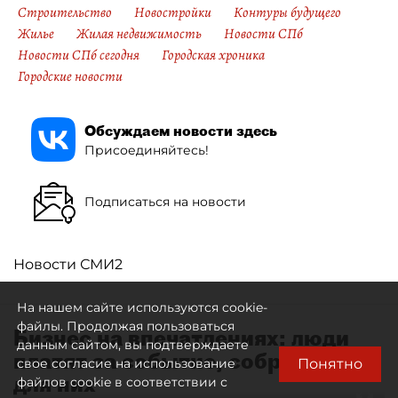
Строительство
Новостройки
Контуры будущего
Жилье
Жилая недвижимость
Новости СПб
Новости СПб сегодня
Городская хроника
Городские новости
Обсуждаем новости здесь
Присоединяйтесь!
Подписаться на новости
Новости СМИ2
На нашем сайте используются cookie-
файлы. Продолжая пользоваться
Бизнес на впечатлениях: люди
данным сайтом, вы подтверждаете
платят за событие, собранное
Понятно
свое согласие на использование
для них
файлов cookie в соответствии с