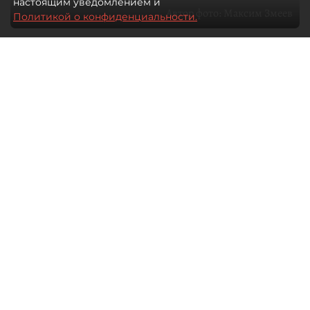
настоящим уведомлением и
Автор фото:
Максим Змеев
Политикой о конфиденциальности.
04 августа 2026
15:51
936
Читайте нас в мессенджере Max
dp.ru
Все материалы автора
Летний календарь событий
обогатился во многих регионах.
Сегмент сегодня привлекателен как
для культурных институтов, так и для
бизнеса из "непрофильных" сфер.
Каким должен быть современный
фестиваль, чтобы оставаться
востребованным в условиях высокой
конкуренции, а также почему зритель
стал требовательнее и как