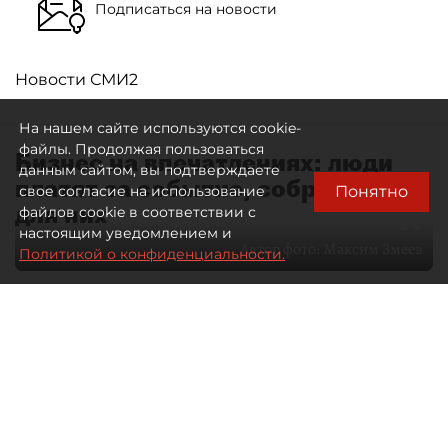
Подписаться на новости
Новости СМИ2
На нашем сайте используются cookie-
файлы. Продолжая пользоваться
Бизнес на впечатлениях: люди
данным сайтом, вы подтверждаете
платят за событие, собранное
Понятно
свое согласие на использование
для них
файлов cookie в соответствии с
настоящим уведомлением и
Автор фото:
Максим Змеев
Политикой о конфиденциальности.
04 августа 2026
15:51
4411
Читайте нас в мессенджере Max
dp.ru
Все материалы автора
Летний календарь событий