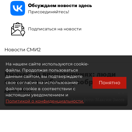
Обсуждаем новости здесь
Присоединяйтесь!
Подписаться на новости
Новости СМИ2
На нашем сайте используются cookie-
файлы. Продолжая пользоваться
Бизнес на впечатлениях: люди
данным сайтом, вы подтверждаете
платят за событие, собранное
Понятно
свое согласие на использование
для них
файлов cookie в соответствии с
настоящим уведомлением и
Автор фото:
Максим Змеев
Политикой о конфиденциальности.
04 августа 2026
15:51
932
Читайте нас в мессенджере Max