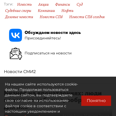
Новость
Акции
Финансы
Суд
Тэги:
Судебные споры
Компании
Нефть
Деловые новости
Новости СПб
Новости СПб сегодня
Обсуждаем новости здесь
Присоединяйтесь!
Подписаться на новости
Новости СМИ2
На нашем сайте используются cookie-
файлы. Продолжая пользоваться
Бизнес на впечатлениях: люди
данным сайтом, вы подтверждаете
платят за событие, собранное
Понятно
свое согласие на использование
для них
файлов cookie в соответствии с
настоящим уведомлением и
Автор фото:
Максим Змеев