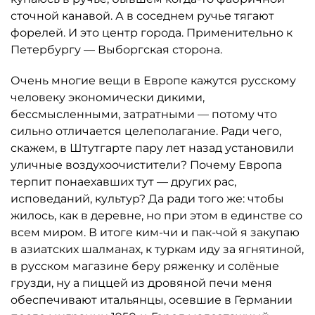
сточной канавой. А в соседнем ручье тягают
форелей. И это центр города. Применительно к
Петербургу — Выборгская сторона.
Очень многие вещи в Европе кажутся русскому
человеку экономически дикими,
бессмысленными, затратными — потому что
сильно отличается целеполагание. Ради чего,
скажем, в Штутгарте пару лет назад установили
уличные воздухоочистители? Почему Европа
терпит понаехавших тут — других рас,
исповеданий, культур? Да ради того же: чтобы
жилось, как в деревне, но при этом в единстве со
всем миром. В итоге ким-чи и пак-чой я закупаю
в азиатских шалмана­х, к туркам иду за ягнятиной,
в русском магазине беру ряженку и солёные
грузди, ну а пиццей из дровяной печи меня
обеспечивают итальянцы, осевшие в Германии