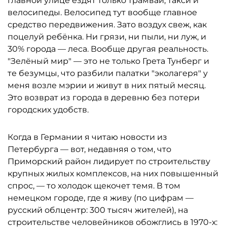
главной улице ездят только трамваи, такси и
велосипеды. Велосипед тут вообще главное
средство передвижения. Зато воздух свеж, как
поцелуй ребёнка. Ни грязи, ни пыли, ни луж, и
30% города — леса. Вообще другая реальность.
"Зелёный мир" — это не только Грета Тунберг и
те безумцы, что разбили палатки "эколагеря" у
меня возле мэрии и живут в них пятый месяц.
Это возврат из города в деревню без потери
городских удобств.
Когда в Германии я читаю новости из
Петербурга — вот, недавняя о том, что
Приморский район лидирует по строительству
крупных жилых комплексов, на них повышенный
спрос, — то холодок щекочет темя. В том
немецком городе, где я живу (по цифрам —
русский облцентр: 300 тысяч жителей), на
строительстве человейников обожглись в 1970-х: