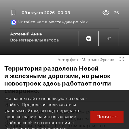
09 августа 2026
00:05
36
Читайте нас в мессенджере Max
Артемий Анин
Все материалы автора
Автор фото:
Мартьян Фролов
Территория разделена Невой
и железными дорогами, но рынок
новостроек здесь работает почти
синхронно.
На нашем сайте используются cookie-
файлы. Продолжая пользоваться
данным сайтом, вы подтверждаете
В Невском и Красногвардейском районах на
Понятно
свое согласие на использование
один активный проект приходится примерно по
файлов cookie в соответствии с
33 продажи в месяц. При этом квартира в
настоящим уведомлением и