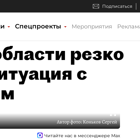
Подписаться
ки
Спецпроекты
Мероприятия
Реклам
области резко
итуация с
ом
Автор фото:
Коньков Сергей
Читайте нас в мессенджере Max