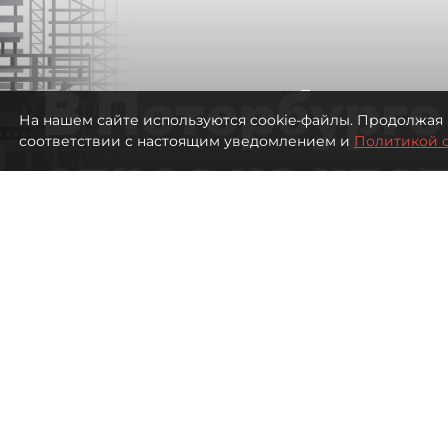
В Петербурге
На нашем сайте используются cookie-файлы. Продолжая 
соответствии с настоящим уведомлением и
Политикой 
спрос на ипо
высоким ста
651
просмотров
00:05
Евгений Петров
09 августа 2026
Все материалы автора