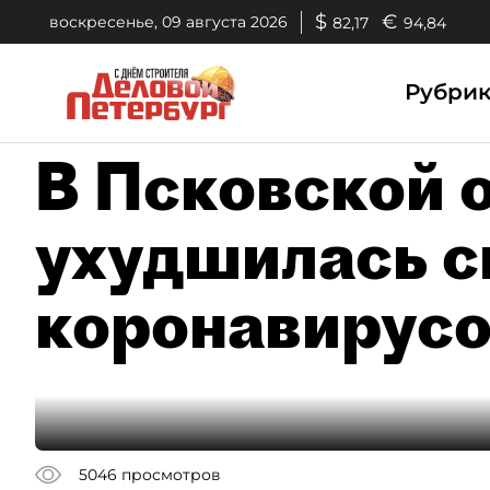
$
€
воскресенье, 09 августа 2026
82,17
94,84
Рубри
В Псковской 
ухудшилась с
коронавирус
5046
просмотров