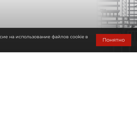
сие на использование файлов cookie в
Понятно
Автор фото:
Сергей Ермохин / "ДП"