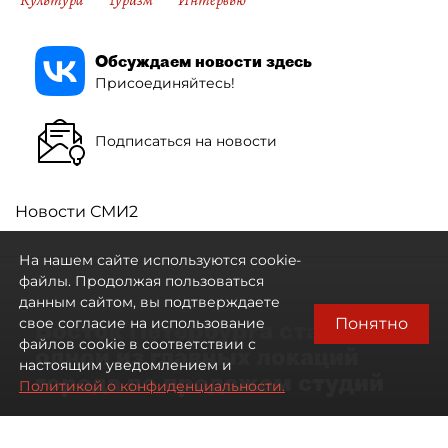
Культура
Туризм
Интервью
Обсуждаем новости здесь
Присоединяйтесь!
Подписаться на новости
Новости СМИ2
На нашем сайте используются cookie-
файлы. Продолжая пользоваться
данным сайтом, вы подтверждаете
Понятно
свое согласие на использование
Восток Петербурга стал
файлов cookie в соответствии с
одной из главных локаций
настоящим уведомлением и
города по продажам студий
Политикой о конфиденциальности.
09 августа 2026
00:05
155