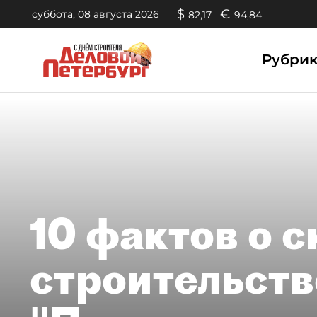
$
€
суббота, 08 августа 2026
82,17
94,84
Рубри
10 фактов о 
строительств