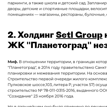
паркинги, а также школа и детский сад. Заплан
дворы, детские и спортивные площадки, велоси
помещениях — магазины, рестораны, булочные, о
2. Холдинг
Setl Group
ЖК "Планетоград" не
Миф.
В отношении территории, в границах кото
"Планетоград", в 2014 году правительствмо Сан
планировки и межевания территории. На основа
Строительство первой очереди жилого комплекса
Пулковское шоссе,103, литера Р, участок 57) ос
строительство № 78-011-0315-2016, выданного О
"Созидание" 23 ноября 2016 года.
Но в дальнейшем оно было отменено по решению