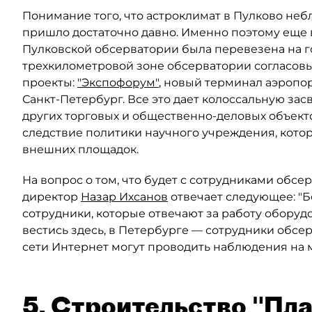
Понимание того, что астроклимат в Пулково не
пришло достаточно давно. Именно поэтому еще в
Пулковской обсерватории была перевезена на го
трехкилометровой зоне обсерватории согласов
проекты:
"Экспофорум"
, новый терминал аэропо
Санкт-Петербург. Все это дает колоссальную зас
других торговых и общественно-деловых объект
следствие политики научного учреждения, кото
внешних площадок.
На вопрос о том, что будет с сотрудниками обс
директор
Назар Ихсанов
отвечает следующее: "Бе
сотрудники, которые отвечают за работу оборуд
вестись здесь, в Петербурге — сотрудники обсе
сети Интернет могут проводить наблюдения на м
5. Строительство "Пл