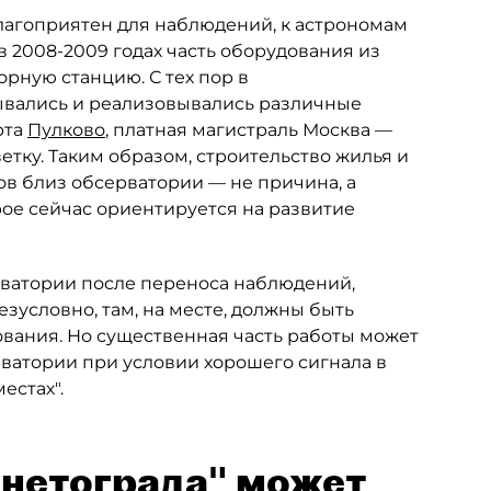
благоприятен для наблюдений, к астрономам
 2008-2009 годах часть оборудования из
рную станцию. С тех пор в
ывались и реализовывались различные
рта
Пулково
, платная магистраль Москва —
ветку. Таким образом, строительство жилья и
ов близ обсерватории — не причина, а
рое сейчас ориентируется на развитие
ерватории после переноса наблюдений,
зусловно, там, на месте, должны быть
ования. Но существенная часть работы может
рватории при условии хорошего сигнала в
естах".
анетограда" может