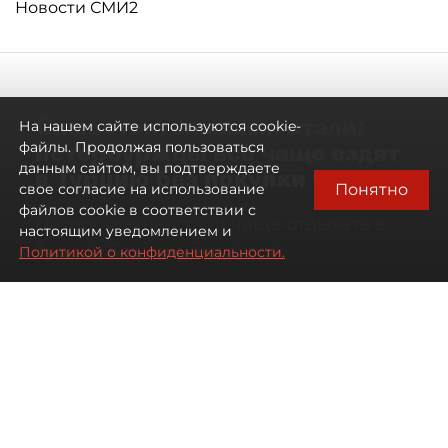
Новости СМИ2
Самостоятельными стали:
На нашем сайте используются cookie-
петербуржцы всё чаще ездят
файлы. Продолжая пользоваться
данным сайтом, вы подтверждаете
в Турцию без покупки туров
Понятно
свое согласие на использование
файлов cookie в соответствии с
Петербуржцы стали чаще отдыхать в
настоящим уведомлением и
Турции без покупки туров
Политикой о конфиденциальности.
08 августа 2026
00:05
1545
Читайте нас в мессенджере Max
Дарья Дмитриева
Все материалы автора