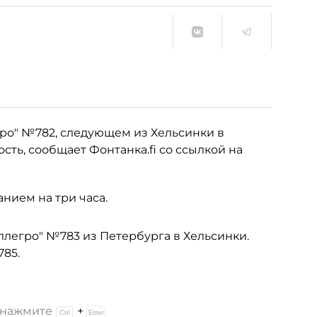
гро" №782, следующем из Хельсинки в
ть, сообщает Фонтанка.fi со ссылкой на
нием на три часа.
ллегро" №783 из Петербурга в Хельсинки.
85.
и нажмите
+