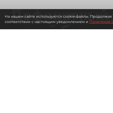
Дефицитный 
На нашем сайте используются cookie-файлы. Продолжая 
соответствии с настоящим уведомлением и
Политикой 
сотый бензин
в Петербурге
Автозаправочные станции в Петербу
2035
просмотров
00:01
Антон Хлыщенко
07 августа 2026
Все материалы автора