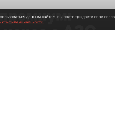
премиум:
пользоваться данным сайтом, вы подтверждаете свое согла
о конфиденциальности.
 исчез с АЗС
рге остались без бензина АИ-100
Читайте нас в мессенджере Max