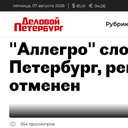
$
€
пятница, 07 августа 2026
81,41
94,06
Рубри
"Аллегро" сло
Петербург, ре
отменен
554
просмотров