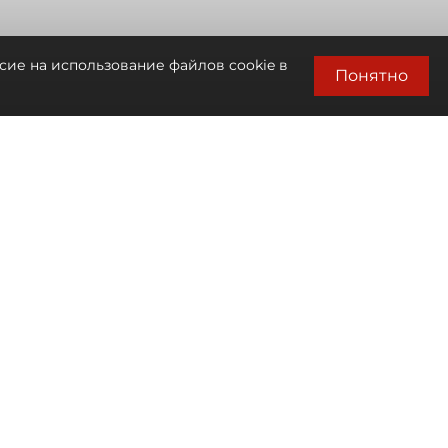
сие на использование файлов cookie в
Понятно
Автор фото:
Сергей Ермохин / "ДП"