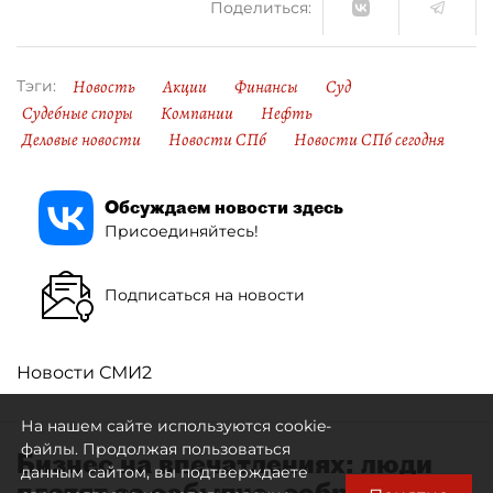
Поделиться:
Новость
Акции
Финансы
Суд
Тэги:
Судебные споры
Компании
Нефть
Деловые новости
Новости СПб
Новости СПб сегодня
Обсуждаем новости здесь
Присоединяйтесь!
Подписаться на новости
Новости СМИ2
На нашем сайте используются cookie-
файлы. Продолжая пользоваться
Бизнес на впечатлениях: люди
данным сайтом, вы подтверждаете
платят за событие, собранное