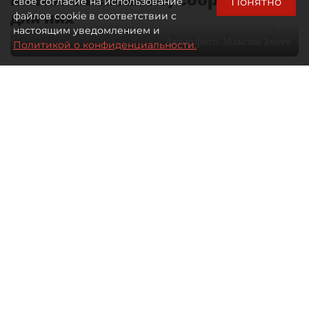
Понятно
свое согласие на использование
для них
файлов cookie в соответствии с
настоящим уведомлением и
Автор фото:
Максим Змеев
Политикой о конфиденциальности.
04 августа 2026
15:51
2649
Читайте нас в мессенджере Max
dp.ru
Все материалы автора
Летний календарь событий
обогатился во многих регионах.
Сегмент сегодня привлекателен как
для культурных институтов, так и для
бизнеса из "непрофильных" сфер.
Каким должен быть современный
фестиваль, чтобы оставаться
востребованным в условиях высокой