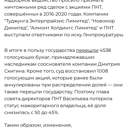
надзорное ведомство просило признать
ничтожными ряд сделок с акциями ПНТ,
совершённых в 2016-2020 годах. Компании
"Туджунга Энтерпрайзис Лимитед", "Новомор
Димитед", "Алмонт Холдингс Лимитед" и ПНТ
выступали ответчиками по иску Генпрокуратуры.
В итоге в пользу государства
перешли
4538
голосующих бумаг, принадлежавших
наследникам сооснователя компании Дмитрия
Скигина. Кроме того, суд восстановил 1008
голосующих акций, которые ранее были
аннулированы при распределении долей — они
также перешли государству. Поэтому глава
совета директоров ПНТ Васильева потеряла
статус мажоритарного владельца, её доля
снизилась с 50 до 45%.
Таким образом, изменения,