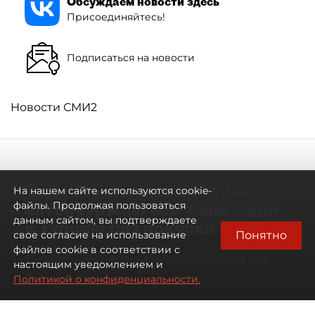
Обсуждаем новости здесь
Присоединяйтесь!
Подписаться на новости
Новости СМИ2
Самостоятельными стали:
На нашем сайте используются cookie-
петербуржцы всё чаще ездят
файлы. Продолжая пользоваться
данным сайтом, вы подтверждаете
в Турцию без покупки туров
Понятно
свое согласие на использование
файлов cookie в соответствии с
Петербуржцы стали чаще отдыхать в
настоящим уведомлением и
Турции без покупки туров
Политикой о конфиденциальности.