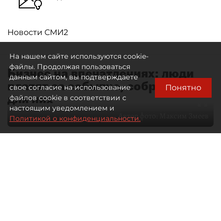
Новости СМИ2
На нашем сайте используются cookie-
файлы. Продолжая пользоваться
Бизнес на впечатлениях: люди
данным сайтом, вы подтверждаете
платят за событие, собранное
Понятно
свое согласие на использование
для них
файлов cookie в соответствии с
настоящим уведомлением и
Автор фото:
Максим Змеев
Политикой о конфиденциальности.
04 августа 2026
15:51
4411
Читайте нас в мессенджере Max
dp.ru
Все материалы автора
Летний календарь событий