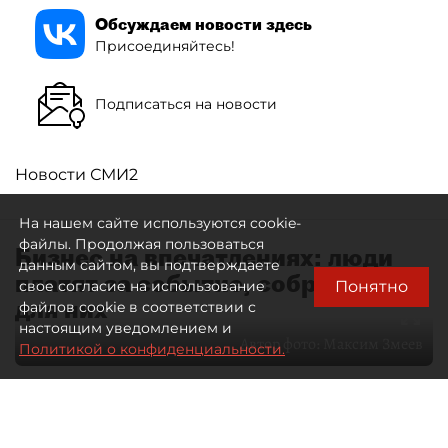
Обсуждаем новости здесь
Присоединяйтесь!
Подписаться на новости
Новости СМИ2
На нашем сайте используются cookie-
файлы. Продолжая пользоваться
Бизнес на впечатлениях: люди
данным сайтом, вы подтверждаете
платят за событие, собранное
Понятно
свое согласие на использование
для них
файлов cookie в соответствии с
настоящим уведомлением и
Автор фото:
Максим Змеев
Политикой о конфиденциальности.
04 августа 2026
15:51
3648
Читайте нас в мессенджере Max