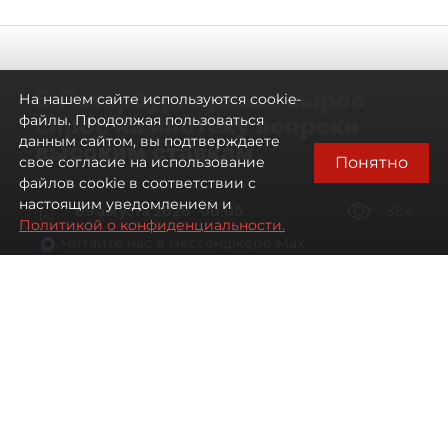
В Петербурге резко вырос
На нашем сайте используются cookie-
спрос на ипотеку вопреки
файлы. Продолжая пользоваться
данным сайтом, вы подтверждаете
высоким ставкам
Понятно
свое согласие на использование
файлов cookie в соответствии с
настоящим уведомлением и
09 августа 2026
00:05
384
Политикой о конфиденциальности.
Читайте нас в мессенджере Max
Евгений Петров
Все материалы автора
Автор фото:
Сергей Ермохин / "ДП"
Банки заметили рост спроса на
ипотеку в Петербурге. Несмотря на