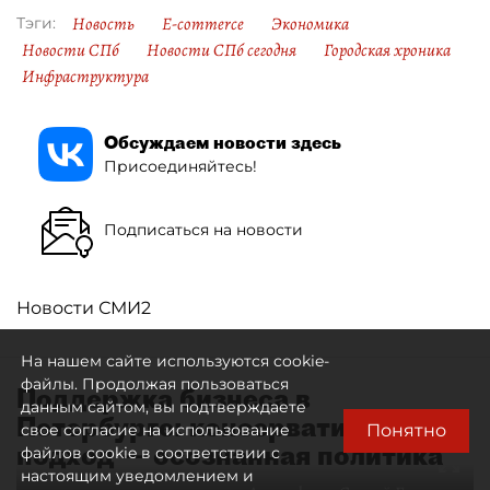
Новость
E-commerce
Экономика
Тэги:
Новости СПб
Новости СПб сегодня
Городская хроника
Инфраструктура
Обсуждаем новости здесь
Присоединяйтесь!
Подписаться на новости
Новости СМИ2
На нашем сайте используются cookie-
файлы. Продолжая пользоваться
Поддержка бизнеса в
данным сайтом, вы подтверждаете
Петербурге: консервативный
Понятно
свое согласие на использование
подход — осознанная политика
файлов cookie в соответствии с
настоящим уведомлением и