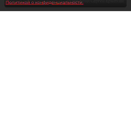
Автор фото:
Сергей Ермохин
Политикой о конфиденциальности.
27 мая 2026
12:34
3491
Читайте нас в мессенджере Max
Евгения Иванова
Все материалы автора
Через общественные советы
в Петербурге сегодня проходит
значительная часть диалога бизнеса
и власти. О том, какие вопросы
в имущественной сфере сегодня
стоят на повестке, что волнует малый
и средний бизнес и как город
реагирует на эти запросы, "ДП"
рассказал глава Общественного
совета при комитете имущественных