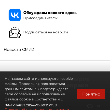
Обсуждаем новости здесь
Присоединяйтесь!
Подписаться на новости
Новости СМИ2
В Петербурге резко вырос
На нашем сайте используются cookie-
спрос на ипотеку вопреки
файлы. Продолжая пользоваться
данным сайтом, вы подтверждаете
высоким ставкам
Понятно
свое согласие на использование
файлов cookie в соответствии с
настоящим уведомлением и
09 августа 2026
00:05
116
Политикой о конфиденциальности.