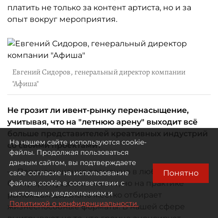
платить не только за контент артиста, но и за
опыт вокруг мероприятия.
Евгений Сидоров, генеральный директор компании
"Афиша"
Не грозит ли ивент-рынку перенасыщение,
учитывая, что на "летнюю арену" выходит всё
больше представителей креативных индустрий
На нашем сайте используются cookie-
со своими проектами?
файлы. Продолжая пользоваться
данным сайтом, вы подтверждаете
— Перенасыщение возможно в любом
Понятно
свое согласие на использование
быстрорастущем сегменте, но на практике
файлов cookie в соответствии с
настоящим уведомлением и
рынок сам довольно жёстко отбирает
Политикой о конфиденциальности.
жизнеспособные форматы. В нашей сфере