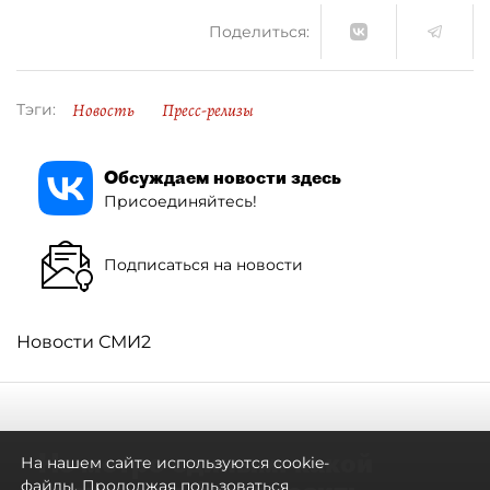
Поделиться:
Новость
Пресс-релизы
Тэги:
Обсуждаем новости здесь
Присоединяйтесь!
Подписаться на новости
Новости СМИ2
Не метро единым: какой
На нашем сайте используются cookie-
файлы. Продолжая пользоваться