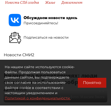
Новости СПб сегодня
Жилье
Девелопмент
Обсуждаем новости здесь
Присоединяйтесь!
Подписаться на новости
Новости СМИ2
На нашем сайте используются cookie-
файлы. Продолжая пользоваться
Бизнес на впечатлениях: люди
данным сайтом, вы подтверждаете
платят за событие, собранное
Понятно
свое согласие на использование
для них
файлов cookie в соответствии с
настоящим уведомлением и
Автор фото:
Максим Змеев
Политикой о конфиденциальности.
04 августа 2026
15:51
4666