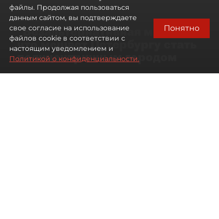
файлы. Продолжая пользоваться
данным сайтом, вы подтверждаете
Понятно
свое согласие на использование
"Безальтернативная модель":
файлов cookie в соответствии с
что мешает Петербургу стать
настоящим уведомлением и
полицентричным городом
Политикой о конфиденциальности.
Районы массовой застройки в
Петербурге стали развиваться
неравномерно
08 августа 2026
00:10
533
Читайте нас в мессенджере Max
Павел Никифоров
Все материалы автора
Автор фото:
Михаил Тихонов / "ДП"