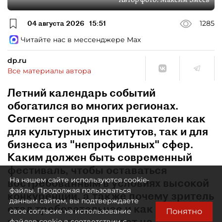
04 августа 2026
15:51
1285
Читайте нас в мессенджере Max
dp.ru
Все материалы автора
Летний календарь событий
обогатился во многих регионах.
Сегмент сегодня привлекателен как
для культурных институтов, так и для
бизнеса из "непрофильных" сфер.
Каким должен быть современный
фестиваль, чтобы оставаться
На нашем сайте используются cookie-
востребованным в условиях высокой
файлы. Продолжая пользоваться
конкуренции, а также почему зритель
данным сайтом, вы подтверждаете
стал требовательнее и как
Понятно
свое согласие на использование
персонализация влияет на
файлов cookie в соответствии с