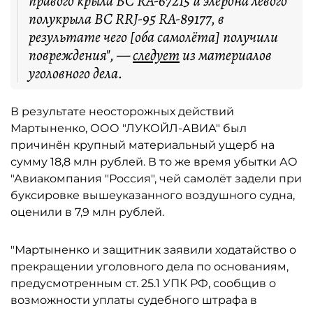
правого крыла ВС RA-67215 и элерона левого
полукрыла ВС RRJ-95 RA-89177, в
результате чего [оба самолёта] получили
повреждения", —
следует
из материалов
уголовного дела.
В результате неосторожных действий
Мартыненко, ООО "ЛУКОЙЛ-АВИА" был
причинён крупный материальный ущерб на
сумму 18,8 млн рублей. В то же время убытки АО
"Авиакомпания "Россия", чей самолёт задели при
буксировке вышеуказанного воздушного судна,
оценили в 7,9 млн рублей.
"Мартыненко и защитник заявили ходатайство о
прекращении уголовного дела по основаниям,
предусмотренным ст. 25.1 УПК РФ, сообщив о
возможности уплаты судебного штрафа в