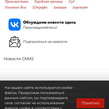
Происшествия
Городская хроника
Суд
Уголовное дело
Штрафы
Авиация
Аэропорт
Обсуждаем новости здесь
Присоединяйтесь!
Подписаться на новости
Новости СМИ2
Самостоятельными стали:
На нашем сайте используются cookie-
петербуржцы всё чаще ездят
файлы. Продолжая пользоваться
данным сайтом, вы подтверждаете
в Турцию без покупки туров
Понятно
свое согласие на использование
файлов cookie в соответствии с