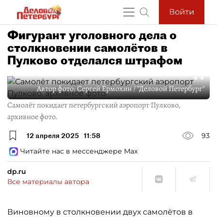
Войти
Фигурант уголовного дела о
столкновении самолётов в
Пулково отделался штрафом
Автор фото:
Сергей Ермохин / "Деловой Петербург"
Самолёт покидает петербургский аэропорт Пулково,
архивное фото.
12 апреля 2025
11:58
93
Читайте нас в мессенджере Max
dp.ru
Все материалы автора
Виновному в столкновении двух самолётов в