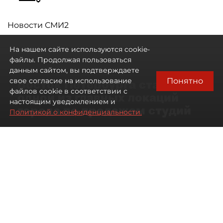
Новости СМИ2
На нашем сайте используются cookie-
файлы. Продолжая пользоваться
данным сайтом, вы подтверждаете
Понятно
свое согласие на использование
Восток Петербурга стал
файлов cookie в соответствии с
одной из главных локаций
настоящим уведомлением и
города по продажам студий
Политикой о конфиденциальности.
09 августа 2026
00:05
261
Читайте нас в мессенджере Max
Артемий Анин
Все материалы автора
Автор фото:
Мартьян Фролов