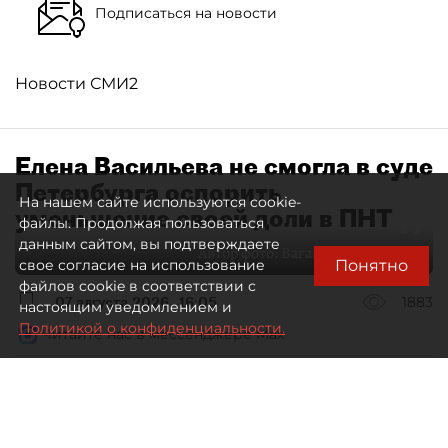
Подписаться на новости
Новости СМИ2
Елена Васильева не смогла в суде
Петербурга оспорить
На нашем сайте используются cookie-
уменьшение своей доли в ПНТ
файлы. Продолжая пользоваться
данным сайтом, вы подтверждаете
Автор фото:
Ваганов Антон / "ДП"
Понятно
свое согласие на использование
файлов cookie в соответствии с
07 августа 2026
16:05
1883
настоящим уведомлением и
Политикой о конфиденциальности.
Читайте нас в мессенджере Max
Дмитрий Маракулин
Все материалы автора