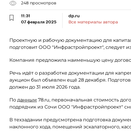
248
просмотров
11:31
dp.ru
07 февраля 2025
Все материалы автора
Проектную и рабочую документацию для капитал
подготовит ООО "Инфрастройпроект", следует из
Компания предложила наименьшую цену догово
Речь идёт о разработке документации для капре
аукцион был объявлен ещё 28 декабря. Подгото
должен до 31 июля 2026 года.
По
данным
78.ru, первоначальная стоимость дого
подрядчик из Сочи ООО "Инфрастройпроект" сни
В техзадании предусмотрена подготовка докуме
наклонного хода, помещений эскалаторного, кас