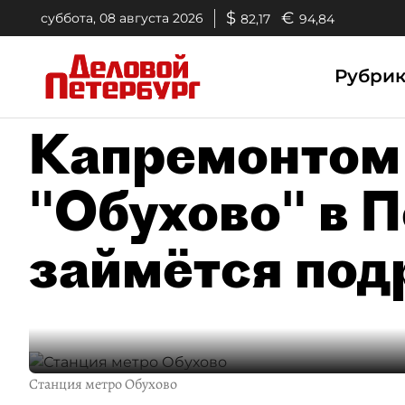
$
€
суббота, 08 августа 2026
82,17
94,84
Рубри
Капремонтом 
"Обухово" в 
займётся под
Станция метро Обухово