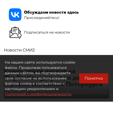
Обсуждаем новости здесь
Присоединяйтесь!
Подписаться на новости
Новости СМИ2
На нашем сайте используются cookie-
файлы. Продолжая пользоваться
Конец эпохи дисков на
данным сайтом, вы подтверждаете
PlayStation ударит по доходам
Понятно
свое согласие на использование
игровых магазинов Петербурга
файлов cookie в соответствии с
настоящим уведомлением и
Автор фото:
Lutsenko_Oleksandr/Shutterstock/FOTODOM
Политикой о конфиденциальности.
06 августа 2026
00:00
252