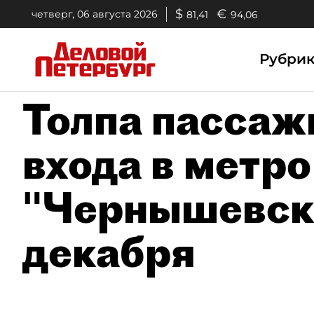
$
€
четверг, 06 августа 2026
81,41
94,06
Рубри
Толпа пассаж
входа в метро
"Чернышевска
декабря