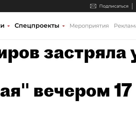
Подписаться
ки
Спецпроекты
Мероприятия
Реклам
иров застряла 
я" вечером 17