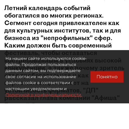
Летний календарь событий
обогатился во многих регионах.
Сегмент сегодня привлекателен как
для культурных институтов, так и для
бизнеса из "непрофильных" сфер.
Каким должен быть современный
фестиваль, чтобы оставаться
На нашем сайте используются cookie-
востребованным в условиях высокой
файлы. Продолжая пользоваться
конкуренции, а также почему зритель
данным сайтом, вы подтверждаете
стал требовательнее и как
Понятно
свое согласие на использование
персонализация влияет на
файлов cookie в соответствии с
устойчивость форматов, "ДП"
настоящим уведомлением и
Политикой о конфиденциальности.
рассказал глава компании "Афиша"
Евгений Сидоров.
В какой момент лето перестало быть мёртвым