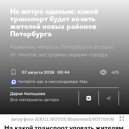
Не метро единым: какой
транспорт будет возить
жителей новых районов
Петербурга
Развитие метро в Петербурге отстало
от темпов застройки окраин города
07 августа 2026
00:44
405
Читайте нас в мессенджере Max
Дарья Кильцова
Все материалы автора
Автор фото:
KIRILL SFOTOZ/Shutterstock/FOTODOM
На какой транспорт уповать жителям