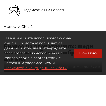
Подписаться на новости
Новости СМИ2
На нашем сайте используются cookie-
файлы. Продолжая пользоваться
Бизнес на впечатлениях: люди
данным сайтом, вы подтверждаете
платят за событие, собранное
Понятно
свое согласие на использование
для них
файлов cookie в соответствии с
настоящим уведомлением и
Автор фото:
Максим Змеев
Политикой о конфиденциальности.
04 августа 2026
15:51
4777
Читайте нас в мессенджере Max
dp.ru
Все материалы автора