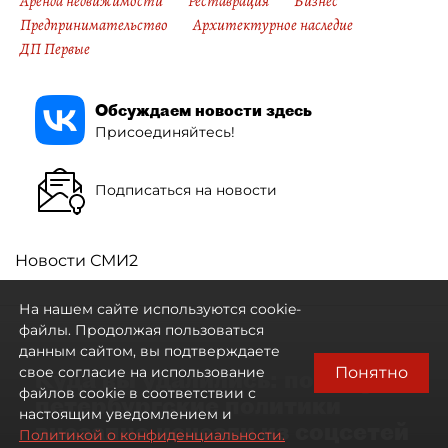
Аренда недвижимости
Реставрация
Бизнес
Предпринимательство
Архитектурное наследие
ДП Первые
Обсуждаем новости здесь
Присоединяйтесь!
Подписаться на новости
Новости СМИ2
На нашем сайте используются cookie-
файлы. Продолжая пользоваться
данным сайтом, вы подтверждаете
Понятно
свое согласие на использование
Куда вы удалились: почему
файлов cookie в соответствии с
петербургские политики
настоящим уведомлением и
внезапно исчезли из соцсетей
Политикой о конфиденциальности.