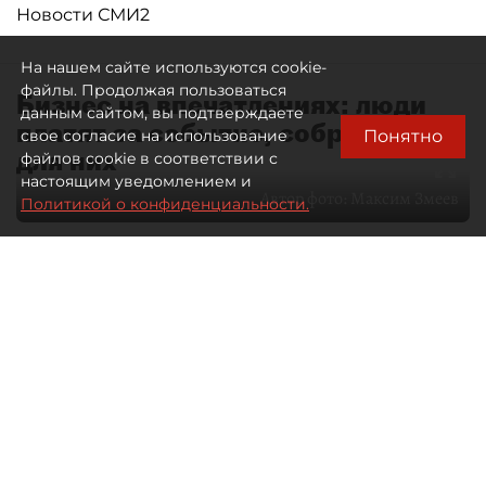
Новости СМИ2
На нашем сайте используются cookie-
файлы. Продолжая пользоваться
Бизнес на впечатлениях: люди
данным сайтом, вы подтверждаете
платят за событие, собранное
Понятно
свое согласие на использование
для них
файлов cookie в соответствии с
настоящим уведомлением и
Автор фото:
Максим Змеев
Политикой о конфиденциальности.
04 августа 2026
15:51
4565
Читайте нас в мессенджере Max
dp.ru
Все материалы автора
Летний календарь событий
обогатился во многих регионах.
Сегмент сегодня привлекателен как