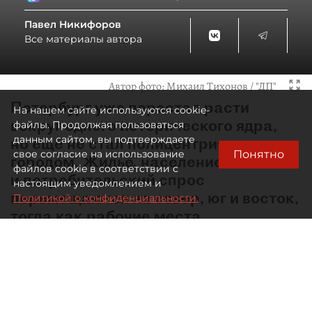
Павел Никифоров
Все материалы автора
Автор фото:
Михаил Тихонов / "ДП"
Петербург уже перестал расти
На нашем сайте используются cookie-
вокруг одного исторического ядра,
файлы. Продолжая пользоваться
данным сайтом, вы подтверждаете
но ещё не стал полицентричным
Понятно
свое согласие на использование
городом. Жильё, население
файлов cookie в соответствии с
и потребительский спрос
настоящим уведомлением и
перемещаются на север, юг и восток,
Политикой о конфиденциальности.
тогда как рабочие места,
образование, культура
и значительная часть деловой
активности по‑прежнему остаются
в центре. И эту проблему надо
решать.