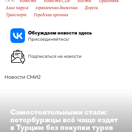
Новость
Новости СПб
Мосты
Праздники
Тэги:
Алые паруса
ограничения движения
Дороги
Транспорт
Городская хроника
Обсуждаем новости здесь
Присоединяйтесь!
Подписаться на новости
Новости СМИ2
Самостоятельными стали:
петербуржцы всё чаще ездят
в Турцию без покупки туров