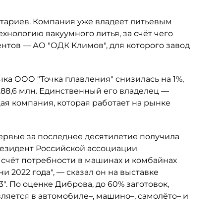
нтариев. Компания уже владеет литьевым
хнологию вакуумного литья, за счёт чего
ентов — АО "ОДК Климов", для которого завод
чка ООО "Точка плавления" снизилась на 1%,
288,6 млн. Единственный его владелец —
я компания, которая работает на рынке
ервые за последнее десятилетие получила
резидент Российской ассоциации
а счёт потребности в машинах и комбайнах
и 2022 года", — сказал он на выставке
. По оценке Диброва, до 60% заготовок,
яется в автомобиле–, машино–, самолёто– и