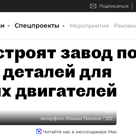
Подписаться
ки
Спецпроекты
Мероприятия
Реклам
строят завод п
 деталей для
х двигателей
Автор фото:
Михаил Тихонов / "ДП"
Читайте нас в мессенджере Max