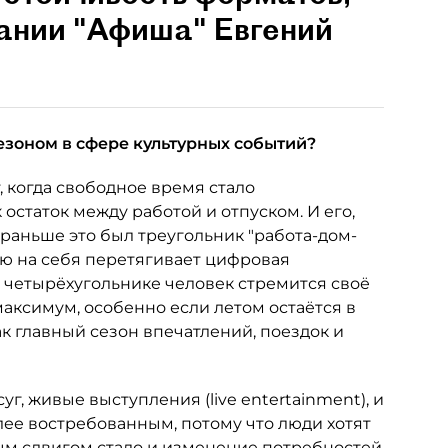
пании "Афиша" Евгений
езоном в сфере культурных событий?
, когда свободное время стало
 остаток между работой и отпуском. И его,
 раньше это был треугольник "работа-дом-
лю на себя перетягивает цифровая
м четырёхугольнике человек стремится своё
аксимум, особенно если летом остаётся в
ак главный сезон впечатлений, поездок и
уг, живые выступления (live entertainment), и
ее востребованным, потому что люди хотят
ым сдвигом стало и изменение потребностей