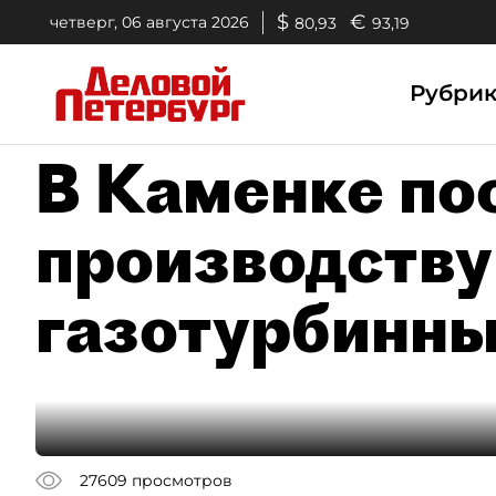
$
€
четверг, 06 августа 2026
80,93
93,19
Рубри
В Каменке по
производству
газотурбинны
27609
просмотров