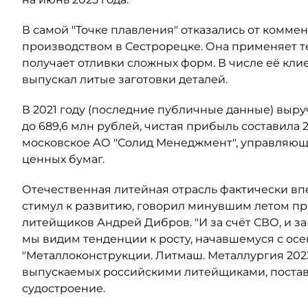
В самой "Точке плавления" отказались от комме
производством в Сестрорецке. Она применяет те
получает отливки сложных форм. В числе её кли
выпускал литые заготовки деталей.
В 2021 году (последние публичные данные) выру
до 689,6 млн рублей, чистая прибыль составила 
московское АО "Солид Менеджмент", управляюща
ценных бумаг.
Отечественная литейная отрасль фактически вп
стимул к развитию, говорил минувшим летом п
литейщиков Андрей Дибров. "И за счёт СВО, и з
мы видим тенденции к росту, начавшемуся с осен
"Металлоконструкции. Литмаш. Металлургия 2023"
выпускаемых российскими литейщиками, поставл
судостроение.