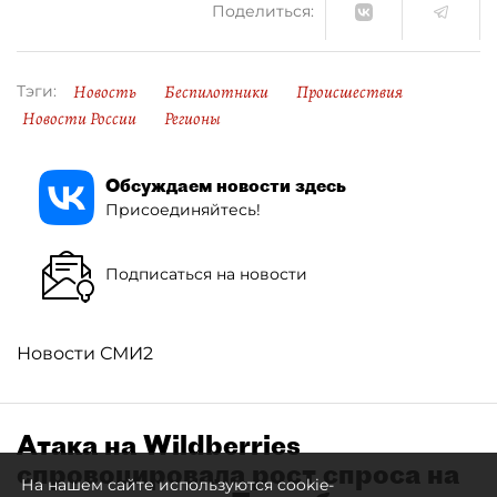
Поделиться:
Новость
Беспилотники
Происшествия
Тэги:
Новости России
Регионы
Обсуждаем новости здесь
Присоединяйтесь!
Подписаться на новости
Новости СМИ2
Атака на Wildberries
спровоцировала рост спроса на
На нашем сайте используются cookie-