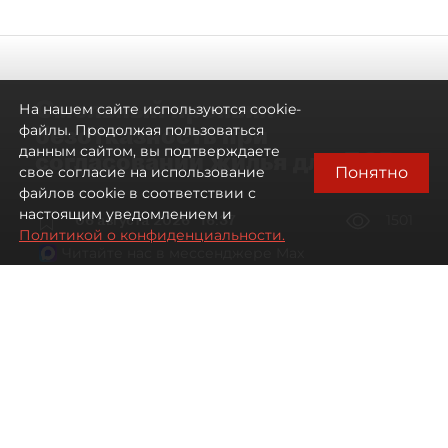
Смольный проявил
На нашем сайте используются cookie-
безотказность при
файлы. Продолжая пользоваться
данным сайтом, вы подтверждаете
согласовании жилья для ЛСР
Понятно
свое согласие на использование
файлов cookie в соответствии с
настоящим уведомлением и
06 августа 2026
16:37
1501
Политикой о конфиденциальности.
Читайте нас в мессенджере Max
Павел Никифоров, Евгения Иванова
Все материалы автора
Автор фото:
Сергей Ермохин / "ДП"