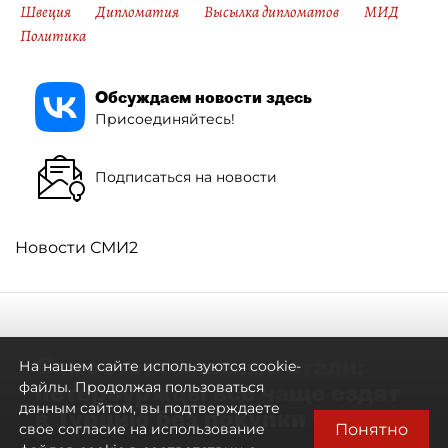
Швеция
Дипломатия
Высылка дипломатов
МИД
Политика
Обсуждаем новости здесь
Присоединяйтесь!
Подписаться на новости
Новости СМИ2
Самостоятельными стали:
На нашем сайте используются cookie-
петербуржцы всё чаще ездят
файлы. Продолжая пользоваться
данным сайтом, вы подтверждаете
в Турцию без покупки туров
Понятно
свое согласие на использование