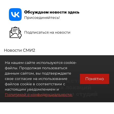
Обсуждаем новости здесь
Присоединяйтесь!
Подписаться на новости
Новости СМИ2
На нашем сайте используются cookie-
файлы. Продолжая пользоваться
данным сайтом, вы подтверждаете
Понятно
свое согласие на использование
Восток Петербурга стал
файлов cookie в соответствии с
одной из главных локаций
настоящим уведомлением и
города по продажам студий
Политикой о конфиденциальности.
09 августа 2026
00:05
64