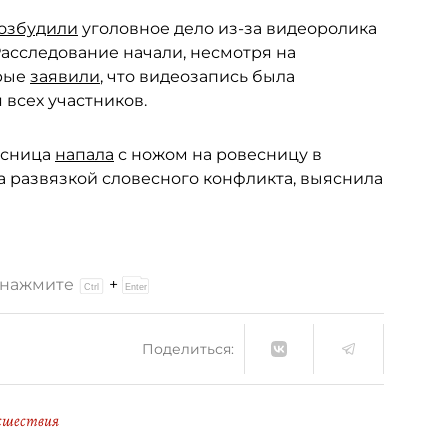
озбудили
уголовное дело из-за видеоролика
Расследование начали, несмотря на
орые
заявили
, что видеозапись была
 всех участников.
ссница
напала
с ножом на ровесницу в
 развязкой словесного конфликта, выяснила
и нажмите
+
Поделиться:
сшествия