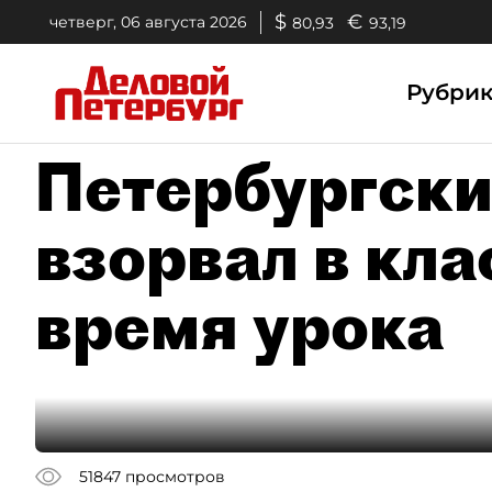
$
€
четверг, 06 августа 2026
80,93
93,19
Рубри
Петербургски
взорвал в кла
время урока
51847
просмотров