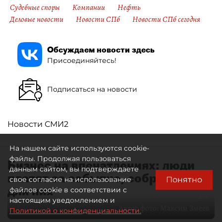
Судебные споры
Компании
Нефть
Деловые новости
Новости СПб
Новости СПб сегодня
Обсуждаем новости здесь
Присоединяйтесь!
Подписаться на новости
Новости СМИ2
На нашем сайте используются cookie-
файлы. Продолжая пользоваться
Бизнес на впечатлениях: люди
данным сайтом, вы подтверждаете
платят за событие, собранное
Понятно
свое согласие на использование
для них
файлов cookie в соответствии с
настоящим уведомлением и
Автор фото:
Максим Змеев
Политикой о конфиденциальности.