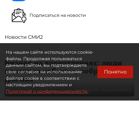
Подписаться на новости
Новости СМИ2
На нашем сайте используются cookie-
файлы. Продолжая пользоваться
Бизнес на впечатлениях: люди
данным сайтом, вы подтверждаете
платят за событие, собранное
Понятно
свое согласие на использование
для них
файлов cookie в соответствии с
настоящим уведомлением и
Автор фото:
Максим Змеев
Политикой о конфиденциальности.
04 августа 2026
15:51
2861
Читайте нас в мессенджере Max
dp.ru
Все материалы автора