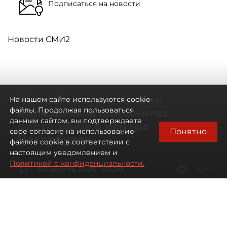
Подписаться на новости
Новости СМИ2
Летний сезон оказался
На нашем сайте используются cookie-
провальным для многих
файлы. Продолжая пользоваться
данным сайтом, вы подтверждаете
ресторанов в центре
Понятно
свое согласие на использование
Петербурга
файлов cookie в соответствии с
настоящим уведомлением и
Политикой о конфиденциальности.
06 августа 2026
00:00
1571
Читайте нас в мессенджере Max
Дарья Дмитриева
Все материалы автора